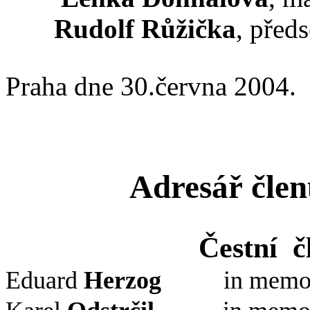
Rudolf Růžička
, pře
Praha dne 30.června 2004.
Adresář čl
Čestní
č
Eduard
Herzog
in memo