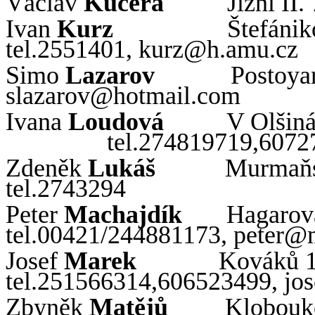
Václav
Kučera
Jižní II
Ivan
Kurz
Štefáni
tel.2551401,
kurz@
h
.
amu
.
cz
Simo
Lazarov
Postoya
slazarov
@
hotmail
.
com
Ivana
Loudová
V Olšiná
tel.274819719,607
Zdeněk
Lukáš
Murmaň
tel.2743294
Peter
Machajdík
Hagarov
tel.00421/244881173,
peter
@
Josef
Marek
Kováků 1
tel.251566314,606523499,
jos
Zbyněk
Matějů
Klobouk