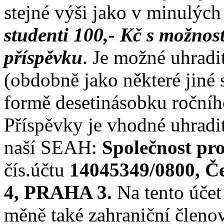
stejné výši jako v minulých
studenti 100,- Kč s možnos
příspěvku
. Je možné uhradi
(obdobně jako některé jiné 
formě desetinásobku ročníh
Příspěvky je vhodné uhrad
naší SEAH:
Společnost pro
čís.účtu
14045349/0800, Čes
4, PRAHA 3.
Na tento účet
měně také zahraniční členov