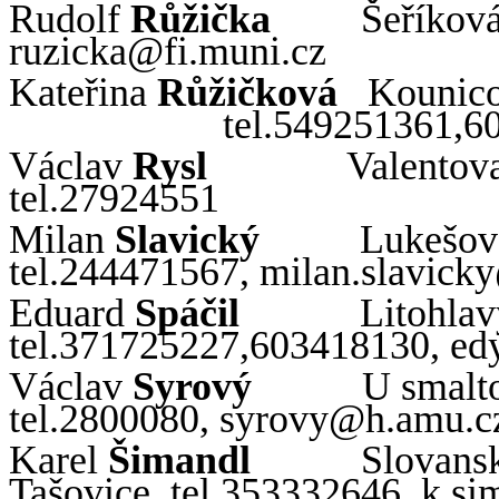
Rudolf
Růžička
Šeříková
ruzicka
@
fi
.
muni
.
cz
Kateřina
Růžičková
Kounic
tel.549251361,6
Václav
Rysl
Valentova
tel.27924551
Milan
Slavický
Lukešova
tel.244471567,
milan
.
slavicky
Eduard
Spáčil
Litohlav
tel.371725227,603418130,
ed
Václav
Syrový
U smalto
tel.2800080,
syrovy
@
h
.
amu
.
c
Karel
Šimandl
Slovans
Tašovice
, tel.353332646, k.
si