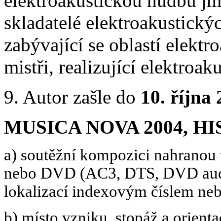
elektroakustickou hudbu j
skladatelé elektroakustickýc
zabývající se oblastí elekt
mistři, realizující elektroak
9. Autor zašle do
10. října
MUSICA NOVA 2004, HIS 
a) soutěžní kompozici nahranou 
nebo DVD (AC3, DTS, DVD audi
lokalizací indexovým číslem ne
b) místo vzniku,
stopáž
a orienta