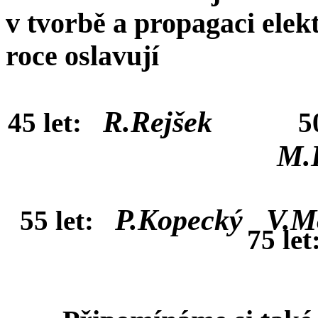
v tvorbě a propagaci elek
roce oslavují
R.
Rejšek
45 let:
5
M.
P.Kopecký
V.M
55 let:
75 let