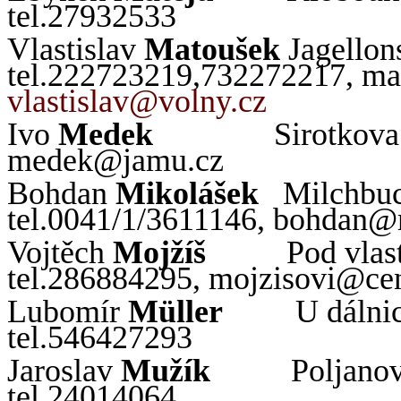
tel.27932533
Vlastislav
Matoušek
Jagellon
tel.222723219,732272217,
ma
vlastislav
@volny.
cz
Ivo
Medek
Sirotkova
medek
@jamu.
cz
Bohdan
Mikolášek
Milchbuc
tel.0041/1/3611146,
bohdan
@
Vojtěch
Mojžíš
Pod vlas
tel.286884295,
mojzisovi
@cen
Lubomír
Müller
U dálni
tel.546427293
Jaroslav
Mužík
Poljano
tel.24014064