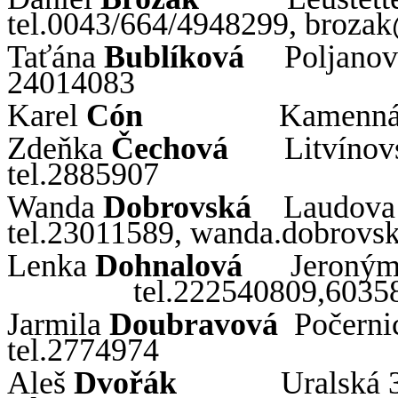
tel.0043/664/4948299,
brozak
Taťána
Bublíková
Poljano
24014083
Karel
Cón
Kamenná 
Zdeňka
Čechová
Litvínov
tel.2885907
Wanda
Dobrovská
Laudova
tel.23011589,
wanda
.
dobrovs
Lenka
Dohnalová
Jeroným
tel.222540809,6035
Jarmila
Doubravová
Počerni
tel.2774974
Aleš
Dvořák
Uralská 