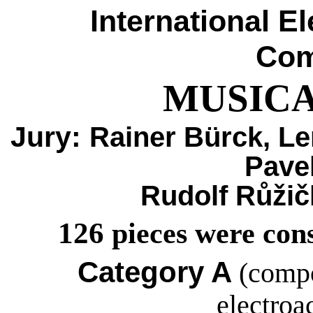
International
El
Com
MUSICA
Jury:
Rainer
Bürck
,
Le
Pave
Rudolf
Růžič
126
pieces were con
Category A
(compo
electroa