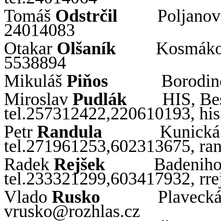
Tomáš
Odstrčil
Poljano
24014083
Otakar
Olšaník
Kosmákov
5538894
Mikuláš
Piňos
Borodin
Miroslav
Pudlák
HIS, Be
tel.257312422,220610193, hi
Petr
Randula
Kunická
tel.271961253,602313675,
ra
Radek
Rejšek
Badenih
tel.233321299,603417932,
rre
Vlado
Rusko
Plavecká
vrusko
@rozhlas.
cz