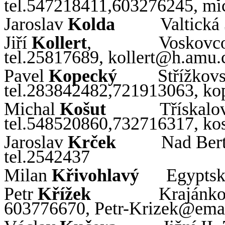
tel.547218411,603276245,
mi
Jaroslav
Kolda
Valtická
Jiří
Kollert
,
Voskovco
tel.25817689,
kollert
@
h
.
amu
.
Pavel
Kopecký
Střížkov
tel.283842482,721913063,
ko
Michal
Košut
Třískalo
tel.548520860,732716317,
ko
Jaroslav
Krček
Nad Bert
tel.2542437
Milan
Křivohlavý
Egyptsk
Pet
r
Křížek
Krajánko
603776670, Petr-
Krizek
@emai