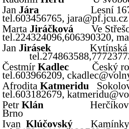
Jan
Jára
Lesní 16
tel.603456765, jara@
pf
.
jcu
.
cz
Marta
Jiráčková
Ve
Střeš
tel.224324096,606390320,
ma
Jan
Jirásek
Kytínská
tel.274863588,777237
Čestmír
Kadlec
Český ro
tel.
603966209,
ckadlec
@volny
Afrodita
Katmeridu
Sokolov
tel.603182679,
katmeridu
@vo
Petr
Klán
Herčíkov
Brno
Ivan
Klúčovský
Kamínky 