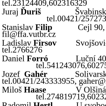
tel.23124409,602316329
Juraj
Ďuriš
Švabins
tel.00421/25727
Stanislav
Filip
Cejl
90,
fil
@
ffa
.
vutbr
.
cz
Ladislav
Firsov
Svojšovi
tel.2766276
Daniel
Forró
Luční 40
tel.541243076,602
Jozef
Gahér
Solivars
tel.00421/243333955,
gaher
@
Miloš
Haase
V Olšiná
tel.274819719,602
Radomil
Hertl
U svobod