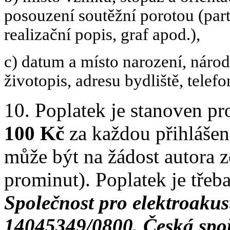
posouzení soutěžní porotou (par
realizační popis, graf apod.),
c) datum a místo narození, národn
životopis, adresu bydliště, telefo
10. Poplatek je stanoven pr
100 Kč
za každou přihlášen
může být na žádost autora 
prominut). Poplatek je třeba
Společnost pro elektroakus
14045349/0800, Česká spoř