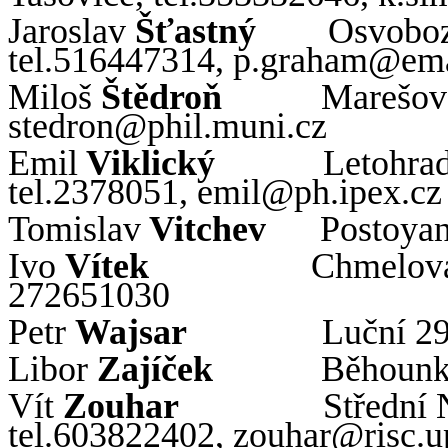
Jaroslav
Šťastný
Osvoboz
tel.516447314, p.
graham
@ema
Miloš
Štědroň
Marešova
stedron
@
phil
.
muni
.
cz
Emil
Viklický
Letohrad
tel.2378051,
emil
@
ph
.
ipex
.
cz
Tomislav
Vitchev
Postoyan
Ivo
Vítek
Chmelová 
272651030
Petr
Wajsar
Luční 29
Libor
Zajíček
Běhoun
Vít
Zouhar
Střední
tel.603822402,
zouhar
@
risc
.
u