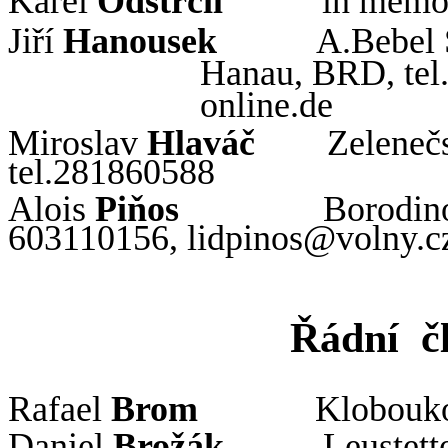
Karel
Odstrčil
in memo
Jiří
Hanousek
A.
Bebel
Hanau
, BRD, te
online.de
Miroslav
Hlaváč
Zeleneč
tel.281860588
Alois
Piňos
Borodin
603110156,
lidpinos
@volny.
c
Řádní
č
Rafael
Brom
Klobouk
Daniel
Brožák
Leustett