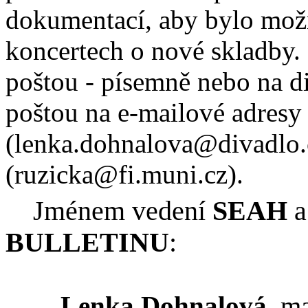
dokumentací, aby bylo možn
koncertech o nové skladby.
poštou - písemně nebo na di
poštou na e-
m
ailové
adresy
(
lenka
.
dohnalova
@divadlo.
(
ruzicka
@
fi
.
muni
.
cz
).
Jménem vedení
SEAH
a
BULLETINU
:
Lenka Dohnalová
, m