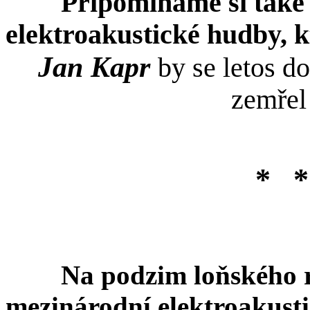
Připomínáme si také 
elektroakustické hudby, k
Jan Kapr
by se letos do
zemřel
*
*
Na podzim loňského r
mezinárodní elektroakust