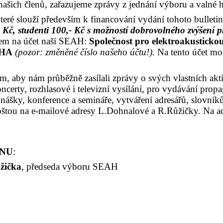
našich členů, zařazujeme zprávy z jednání výboru a val
teré slouží především k financování vydání tohoto bullet
- Kč, studenti 100,- Kč s možností dobrovolného zvýšení 
em na účet naší SEAH:
Společnost pro elektroakusticko
RAHA
(pozor: změněné číslo našeho účtu!).
Na tento účet moh
 aby nám průběžně zasílali zprávy o svých vlastních aktiv
rty, rozhlasové i televizní vysílání, pro vydávání propaga
nášky, konference a semináře, vytváření adresářů, slovník
poštou na e-mailové adresy L.Dohnalové a R.Růžičky. Na a
INU
:
žička
, předseda výboru SEAH