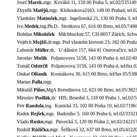
Josef
Marek
,mgr. Kováků 11, 150 00 Praha 5, tel.02/535149
Zbyněk
Matějů
,mgr. Kloboukova2163, 149 00 Praha4, tel.
Vlastislav
Matoušek
,mgr. Jagellonská 21, 130 00 Praha 3, 
Ivo
Medek
,ing.Ph.D. Sirotkova 67, 616 00 Brno, tel.05/74
Bohdan
Mikolášek
Milchbuckstr.57, CH-8057 Zürich, Schw
Vojtěch
Mojžíš
,dr.mgr. Pod vlastním krovem 23, 182 00 Praha
Lubomír
Müller
,dr.
U dálnice 157, 664 81 Ostrovačice, tel
Jaroslav
Mužík
Poljanovova 3158, 143 00 Praha 4, tel.02/4
Tomáš
Odstrčil
Poljanovova 3159, 143 00 Praha 4, tel/fax 
Otakar
Olšaník
Kosmákova 30, 615 00 Brno, tel/fax 05/53
Marian
Palla
,mgr.
Mikuláš
Piňos
,MgA
Borodinova 12, 623 00 Brno, tel.05/382
Miroslav
Pudlák
,dr. HIS, Besední 3, 118 00 Praha 1, tel.02
Petr
Randula
,ing. Kunická 33, 102 00 Praha 10, tel.02/71
Radek
Rejšek
,mgr. Badeniho 5, 160 00 Praha 6, tel.02/3332
Vlado
Rusko
,mgr. Plavecká 3, 120 00 Praha 2, tel.02/24221
Rudolf
Růžička
,mgr. Šeříková 32, 637 00 Brno, tel.05/4122