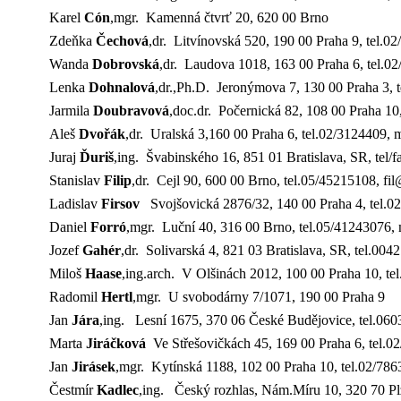
Karel
Cón
,mgr. Kamenná čtvrť 20, 620 00 Brno
Zdeňka
Čechová
,dr.
Litvínovská 520, 190 00 Praha 9, tel.0
Wanda
Dobrovská
,dr. Laudova 1018, 163 00 Praha 6, tel
Lenka
Dohnalová
,dr.,Ph.D. Jeronýmova 7, 130 00 Praha 3,
Jarmila
Doubravová
,doc.dr. Počernická 82, 108 00 Praha 10
Aleš
Dvořák
,dr. Uralská 3,160 00 Praha 6, tel.02/3124409,
Juraj
Ďuriš
,ing. Švabinského 16, 851 01 Bratislava, SR, tel
Stanislav
Filip
,dr. Cejl 90, 600 00 Brno, tel.05/45215108, fil
Ladislav
Firsov
Svojšovická 2876/32, 140 00 Praha 4, tel.0
Daniel
Forró
,mgr. Luční 40, 316 00 Brno, tel.05/41243076,
Jozef
Gahér
,dr. Solivarská 4, 821 03 Bratislava, SR, tel.00
Miloš
Haase
,ing.arch. V Olšinách 2012, 100 00 Praha 10, t
Radomil
Hertl
,mgr. U svobodárny 7/1071, 190 00 Praha 9
Jan
Jára
,ing.
Lesní 1675, 370 06 České Budějovice, tel.06
Marta
Jiráčková
Ve Střešovičkách 45, 169 00 Praha 6, tel.
Jan
Jirásek
,mgr. Kytínská 1188, 102 00 Praha 10, tel.02/78
Čestmír
Kadlec
,ing.
Český rozhlas, Nám.Míru 10, 320 70 Plz