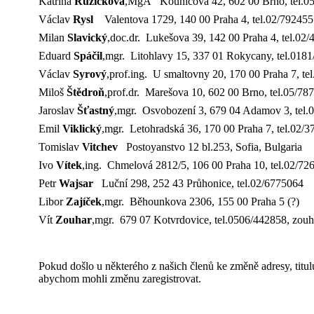
Katřina
Růžičková
,
MgA
Kounicova 42, 602 00 Brno, tel.05
Václav
Rysl
Valentova 1729, 140 00 Praha 4, tel.02/79245
Milan
Slavický
,doc.dr. Lukešova 39, 142 00 Praha 4, tel.02
Eduard
Spáčil
,mgr. Litohlavy 15, 337 01 Rokycany, tel.018
Václav
Syrový
,prof.ing. U smaltovny 20, 170 00 Praha 7, t
Miloš
Štědroň
,prof.dr. Marešova 10, 602 00 Brno, tel.05/78
Jaroslav
Šťastný
,mgr. Osvobození 3, 679 04 Adamov 3, tel.
Emil
Viklický
,mgr. Letohradská 36, 170 00 Praha 7, tel.02/
Tomislav
Vitchev
Postoyanstvo 12 bl.253, Sofia, Bulgaria
Ivo
Vítek
,ing. Chmelová 2812/5, 106 00 Praha 10, tel.02/7
Petr
Wajsar
Luční 298, 252 43 Průhonice, tel.02/6775064
Libor
Zajíček
,mgr. Běhounkova 2306, 155 00 Praha 5 (?)
Vít
Zouhar
,mgr. 679 07 Kotvrdovice, tel.0506/442858, zouh
Pokud došlo u některého z našich členů ke změně adresy, titul
abychom mohli změnu zaregistrovat.