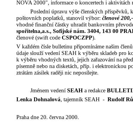
NOVA 2000", informace o koncertech i aktivitách 
Poslední úpravu výše členských příspěvků, k
poštovních poplatků, stanovil výbor:
členové 200,
vhodné finanční částky uhradit bankovním převod
spořitelna,a.s., Sofijské nám. 3404, 143 00 P
členové (swift code
CSPOCZPP
).
V každém čísle bulletinu připomínáme našim členům,
údaje slouží vedení SEAH k výběru skladeb pro konce
k výběru vhodných textů, jejich zařazování na před
písemně nebo na disketách, příp. i elektronickou 
ztrátám zásilek raději nic neposílejte.
Jménem vedení
SEAH
a redakce
BULLET
Lenka Dohnalová
, tajemník SEAH -
Rudolf Rů
Praha dne 20. června 2000.