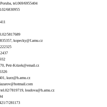
-Poruba, tel.069/6955404
el.02/6830955
8411
el.02/5817689
2/6835357, kopecky@f.amu.cz
45222325
42437
8932
670, Petr-Krizek@email.cz
66326
51401, kurz@h.amu.cz
 slazarov@hotmail.com
, tel.02/7819719, loudova@h.amu.cz
94
0421/7/281173