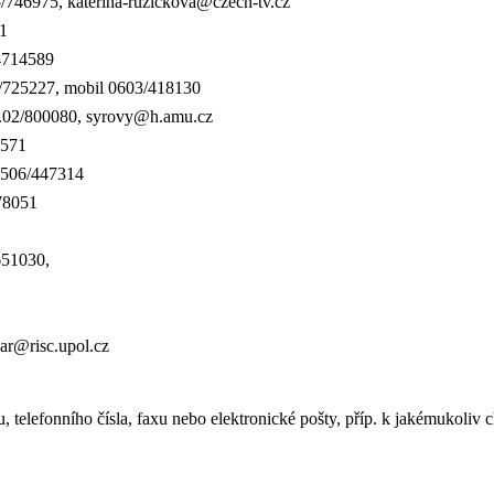
/746975, katerina­-ruzickova@czech-tv.cz
51
/4714589
1/725227, mobil 0603/418130
el.02/800080, syrovy@h.amu.cz
7571
0506/447314
378051
2651030,
ar@risc.upol.cz
u, telefonního čísla, faxu nebo elektronické pošty, příp. k jakémukoliv