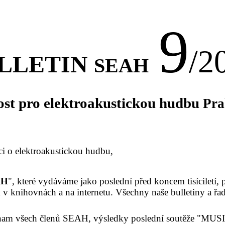
9
/2
LLETIN
SEAH
ost pro elektroakustickou hudbu
Pra
ci o elektroakustickou hudbu,
AH
", které vydáváme jako poslední před koncem tisíciletí,
 knihovnách a na internetu. Všechny naše bulletiny a řada
 seznam všech členů SEAH, výsledky poslední soutěže "M