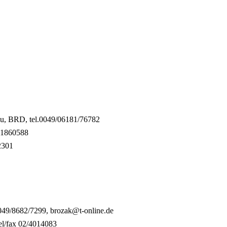
au, BRD, tel.0049/06181/76782
/81860588
2301
0049/8682/7299, brozak@t-online.de
el/fax 02/4014083