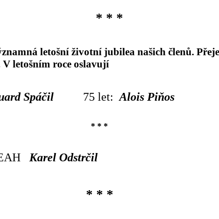
* * *
znamná letošní životní jubilea našich členů. Pře
 V letošním roce oslavují
uard Spáčil
75 let:
Alois Piňos
* * *
 SEAH
Karel Odstrčil
* * *