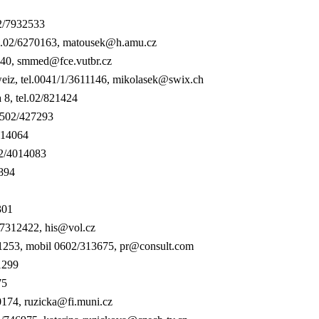
02/7932533
tel.02/6270163, matousek@h.amu.cz
9840, smmed@fce.vutbr.cz
eiz, tel.0041/1/3611146, mikolasek@swix.ch
 8, tel.02/821424
.0502/427293
014064
02/4014083
8894
301
/57312422, his@vol.cz
961253, mobil 0602/313675, pr@consult.com
1299
75
0174, ruzicka@fi.muni.cz