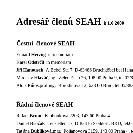
Adresář členů SEAH
k 1.6.2000
Čestní členové SEAH
Eduard
Herzog
in memoriam
Karel
Odstrčil
in memoriam
Jiří
Hanousek
A.Bebel Str. 7, D-63486 Bruchköbel bei Han
Miroslav
Hlaváč
,ing. Zelenečská 26, 198 00 Praha 9, tel.02
Alois
Piňos
,prof.ing. Borodinova 12, 623 00 Brno, tel.05/38
Řádní členové SEAH
Rafael
Brom
Kloboukova 2203, 143 60 Praha 4
Daniel
Brožák
Leustetten 17, D-83416 Saaldorf, BRD, tel.
Taťána
Bublíková
,mgr. Poljanovova 3159, 143 00 Praha 4, t