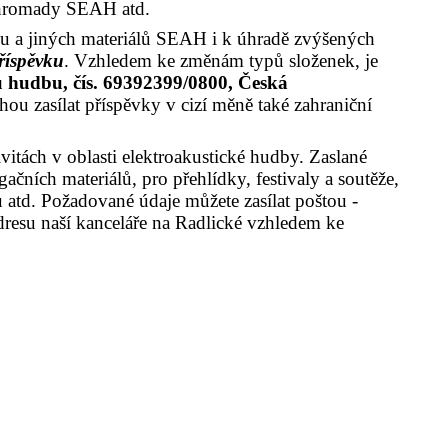
né hromady SEAH atd.
inu a jiných materiálů SEAH i k úhradě zvýšených
příspěvku
. Vzhledem ke změnám typů složenek, je
u hudbu, čís. 69392399/0800, Česká
ou zasílat příspěvky v cizí měně také zahraniční
itách v oblasti elektroakustické hudby. Zaslané
čních materiálů, pro přehlídky, festivaly a soutěže,
ů atd. Požadované údaje můžete zasílat poštou -
dresu naší kanceláře na Radlické vzhledem ke