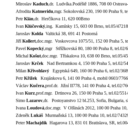
Miroslav
Kaduch
,dr. Ludvíka.Podéště 1886, 708 00 Ostrava
Afrodita
Katmeridu
,mgr. Sokolovská 230, 190 00 Praha 9, t
Petr
Klán
,dr. Herčíkova 11, 620 00Brno
Ivan
Klúčovský
,ing. Kamínky 15, 603 00 Brno, tel.05/4721
Jaroslav
Kolda
Valtická 38, 691 41 Postorná
Jiří
Kollert
,doc.mgr. Voskovcova 1075/51, 152 00 Praha 5, t
Pavel
Kopecký
,mgr
Střížkovská 80, 180 00 Praha 8, tel.0
Michal
Košut
,doc.mgr. Třískalova 10, 638 00 Brno, tel.05/
Jaroslav
Krček
Nad Bertramkou 4, 150 00 Praha 5, tel.02/5
Milan
Křivohlavý
Egyptská 649, 160 00 Praha 6, tel.02/36
Pet
r
Křížek
Krajánkova 6, 141 00 Praha 4, mobil 0603/776
Václav
Kučera
,prof.dr. Jižní II778, 141 00 Praha 4, tel.02/7
Ivan
Kurz
,prof.mgr. Drtinova 26, 150 00 Praha 5, tel.02/5
Simo
Lazarov
,dr. Postoyanstvo 12 bl.253, Sofia, Bulgaria,
Ivana
Loudová
,doc.mgr. V Olšinách 2012, 100 00 Praha 10
Zdeněk
Lukáš
Murmaňská 13, 100 00 Praha 10, tel.02/7432
Peter
Machajdík
Hagarova 13, 831 01 Bratislava, SR, tel.0