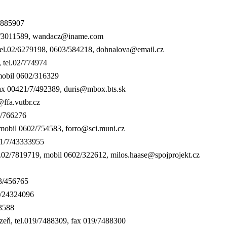
2/885907
.02/3011589, wandacz@iname.com
 tel.02/6279198, 0603/584218, dohnalova@email.cz
, tel.02/774974
 mobil 0602/316329
/fax 00421/7/492389, duris@mbox.bts.sk
@ffa.vutbr.cz
2/766276
 mobil 0602/754583, forro@sci.muni.cz
421/7/43333955
el.02/7819719, mobil 0602/322612, milos.haase@spojprojekt.cz
03/456765
02/24324096
63588
eň, tel.019/
7488309, fax 019/7488300